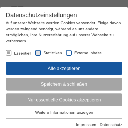
Datenschutzeinstellungen
Auf unserer Webseite werden Cookies verwendet. Einige davon
werden zwingend benötigt, während es uns andere
ermöglichen, Ihre Nutzererfahrung auf unserer Webseite zu
verbessern.
Kontakt
Ihre Meinung ist uns wichtig!
Kursprogramm
Statistiken
Externe Inhalte
Essentiell
Menü
Alle akzeptieren
Kinder (0-6)
Speichern & schließen
Grundschulkinder
Nur essentielle Cookies akzeptieren
Jugendliche
Weitere Informationen anzeigen
Essentiell
Essentielle Cookies werden für grundlegende Funktionen der
Impressum
|
Datenschutz
Erwachsene