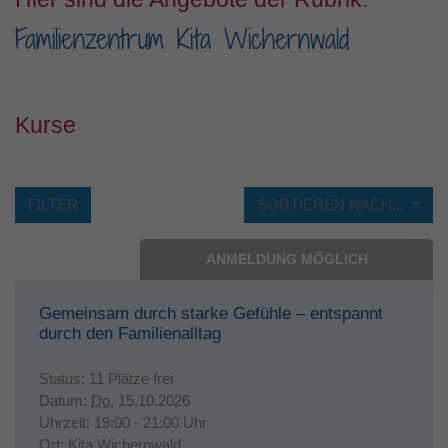
Familienzentrum Kita Wichernwald
Laufzeit
1 Jahr
Dieses Cookie wird verwendet, um Ihre
Zweck
Cookie-Einstellungen für diese Website zu
speichern.
Kurse
FILTER
SORTIEREN NACH...
ANMELDUNG MÖGLICH
Gemeinsam durch starke Gefühle – entspannt
durch den Familienalltag
Status:
11 Plätze frei
Datum:
Do.
15.10.2026
Uhrzeit:
19:00 - 21:00 Uhr
Ort:
Kita Wichernwald