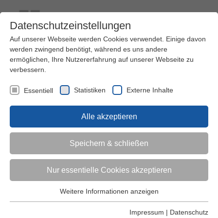
Datenschutzeinstellungen
Auf unserer Webseite werden Cookies verwendet. Einige davon
werden zwingend benötigt, während es uns andere
ermöglichen, Ihre Nutzererfahrung auf unserer Webseite zu
verbessern.
Kontakt
Ihre Meinung ist uns wichtig!
Kursprogramm
Statistiken
Externe Inhalte
Essentiell
Menü
Alle akzeptieren
Kinder (0-6)
Speichern & schließen
Grundschulkinder
Nur essentielle Cookies akzeptieren
Jugendliche
Weitere Informationen anzeigen
Essentiell
Essentielle Cookies werden für grundlegende Funktionen der
Impressum
|
Datenschutz
Erwachsene