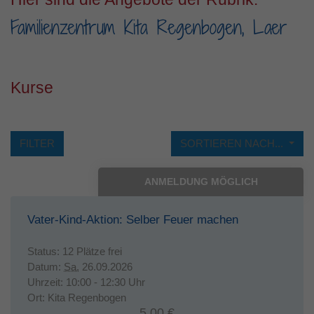
Familienzentrum Kita Regenbogen, Laer
Laufzeit
1 Jahr
Dieses Cookie wird verwendet, um Ihre
Zweck
Cookie-Einstellungen für diese Website zu
speichern.
Kurse
FILTER
SORTIEREN NACH...
ANMELDUNG MÖGLICH
Vater-Kind-Aktion: Selber Feuer machen
Status:
12 Plätze frei
Datum:
Sa.
26.09.2026
Uhrzeit:
10:00 - 12:30 Uhr
Ort:
Kita Regenbogen
5,00 €