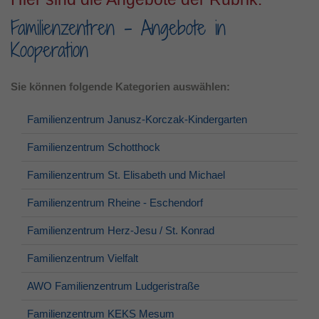
Familienzentren - Angebote in
Laufzeit
1 Jahr
Kooperation
Dieses Cookie wird verwendet, um Ihre
Zweck
Cookie-Einstellungen für diese Website zu
speichern.
Sie können folgende Kategorien auswählen:
Familienzentrum Janusz-Korczak-Kindergarten
Familienzentrum Schotthock
Familienzentrum St. Elisabeth und Michael
Familienzentrum Rheine - Eschendorf
Familienzentrum Herz-Jesu / St. Konrad
Familienzentrum Vielfalt
AWO Familienzentrum Ludgeristraße
Familienzentrum KEKS Mesum