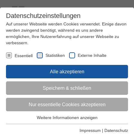
Datenschutzeinstellungen
Auf unserer Webseite werden Cookies verwendet. Einige davon
werden zwingend benötigt, während es uns andere
ermöglichen, Ihre Nutzererfahrung auf unserer Webseite zu
verbessern.
Kontakt
Ihre Meinung ist uns wichtig!
Kursprogramm
Statistiken
Externe Inhalte
Essentiell
Menü
Alle akzeptieren
Kinder (0-6)
Speichern & schließen
Grundschulkinder
Nur essentielle Cookies akzeptieren
Jugendliche
Weitere Informationen anzeigen
Essentiell
Essentielle Cookies werden für grundlegende Funktionen der
Impressum
|
Datenschutz
Erwachsene