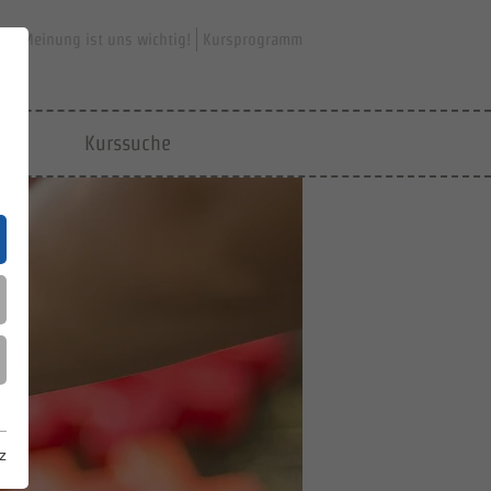
hre Meinung ist uns wichtig!
Kursprogramm
jfd
Kurssuche
z