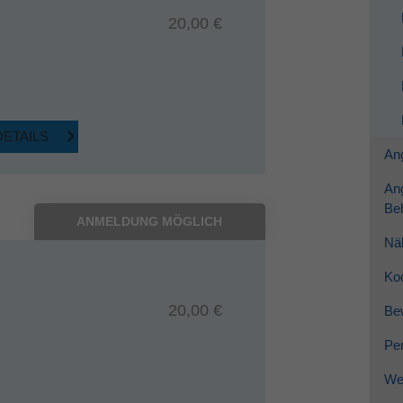
20,00 €
DETAILS
Ang
An
Be
ANMELDUNG MÖGLICH
Nä
Ko
20,00 €
Be
Per
Wei