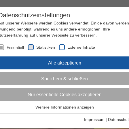
Kontakt
I
Datenschutzeinstellungen
Auf unserer Webseite werden Cookies verwendet. Einige davon werden
zwingend benötigt, während es uns andere ermöglichen, Ihre
Nutzererfahrung auf unserer Webseite zu verbessern.
nder
Jugendliche
Erwachsene
Über den 
Statistiken
Externe Inhalte
Essentiell
Alle akzeptieren
Speichern & schließen
Nur essentielle Cookies akzeptieren
Weitere Informationen anzeigen
Essentiell
Essentielle Cookies werden für grundlegende Funktionen der
Impressum
|
Datenschut
Webseite benötigt. Dadurch ist gewährleistet, dass die Webseite