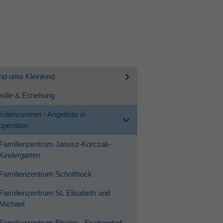
nd ums Kleinkind
ilie & Erziehung
ilienzentren - Angebote in
peration
Familienzentrum Janusz-Korczak-
Kindergarten
Familienzentrum Schotthock
Familienzentrum St. Elisabeth und
Michael
Familienzentrum Rheine - Eschendorf