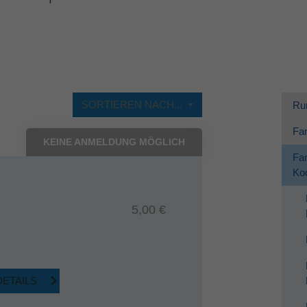
Dieses Cookie wird verwendet, um Ihre Cookie-
Zweck
Einstellungen für diese Website zu speichern.
SORTIEREN NACH...
Ru
Fam
KEINE ANMELDUNG MÖGLICH
Fam
Koo
5,00 €
DETAILS