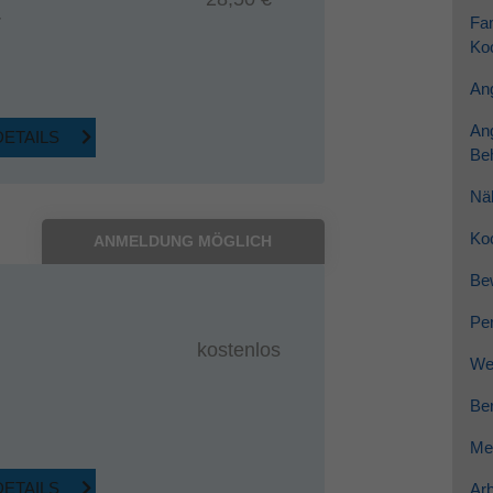
Fam
7
Koo
Ang
An
DETAILS
Be
Nä
Ko
ANMELDUNG MÖGLICH
Be
Per
kostenlos
Wei
Ber
Me
DETAILS
Arb