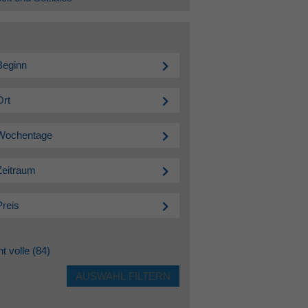
Beginn
Ort
Wochentage
Zeitraum
Preis
ht volle
(84)