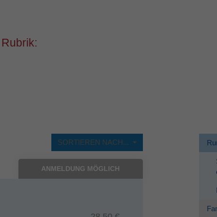
Dieses Cookie wird verwendet, um Ihre Cookie-
Zweck
Einstellungen für diese Website zu speichern.
 Rubrik:
SORTIEREN NACH...
Ru
ANMELDUNG MÖGLICH
Fam
28,50 €