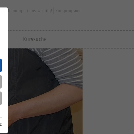
hre Meinung ist uns wichtig!
Kursprogramm
jfd
Kurssuche
z