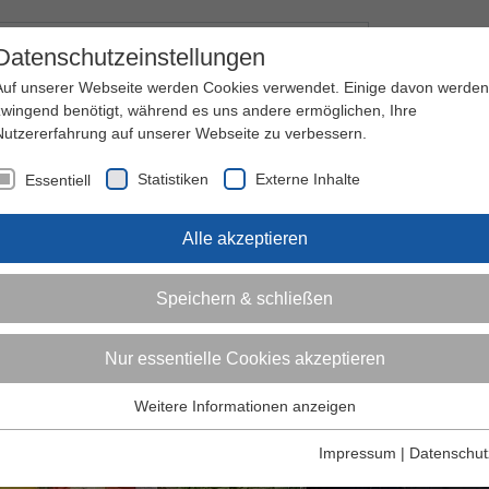
Kontakt
I
Datenschutzeinstellungen
Auf unserer Webseite werden Cookies verwendet. Einige davon werden
zwingend benötigt, während es uns andere ermöglichen, Ihre
Nutzererfahrung auf unserer Webseite zu verbessern.
nder
Jugendliche
Erwachsene
Über den 
Statistiken
Externe Inhalte
Essentiell
Alle akzeptieren
Speichern & schließen
Nur essentielle Cookies akzeptieren
Weitere Informationen anzeigen
Essentiell
Essentielle Cookies werden für grundlegende Funktionen der
Impressum
|
Datenschut
Webseite benötigt. Dadurch ist gewährleistet, dass die Webseite