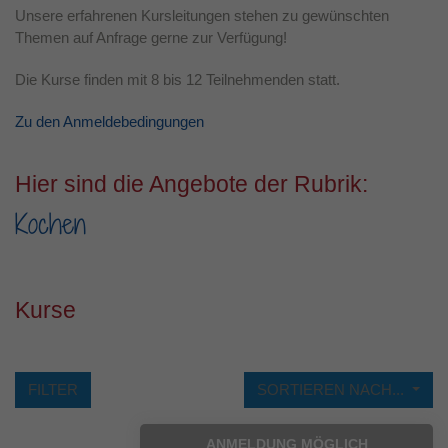
Unsere erfahrenen Kursleitungen stehen zu gewünschten
Laufzeit
1 Jahr
Themen auf Anfrage gerne zur Verfügung!
Dieses Cookie wird verwendet, um Ihre
Die Kurse finden mit 8 bis 12 Teilnehmenden statt.
Zweck
Cookie-Einstellungen für diese Website zu
speichern.
Zu den Anmeldebedingungen
Hier sind die Angebote der Rubrik:
Kochen
Kurse
FILTER
SORTIEREN NACH...
ANMELDUNG MÖGLICH