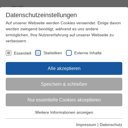
Datenschutzeinstellungen
Auf unserer Webseite werden Cookies verwendet. Einige davon
werden zwingend benötigt, während es uns andere
ermöglichen, Ihre Nutzererfahrung auf unserer Webseite zu
verbessern.
Kontakt
Ihre Meinung ist uns wichtig!
Kursprogramm
Statistiken
Externe Inhalte
Essentiell
Menü
Alle akzeptieren
Kinder (0-6)
Speichern & schließen
Grundschulkinder
Nur essentielle Cookies akzeptieren
Jugendliche
Weitere Informationen anzeigen
Essentiell
Essentielle Cookies werden für grundlegende Funktionen der
Impressum
|
Datenschutz
Erwachsene