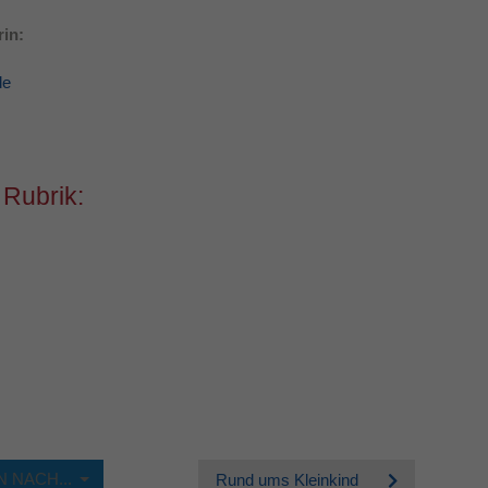
in:
de
 Rubrik:
 NACH...
Rund ums Kleinkind