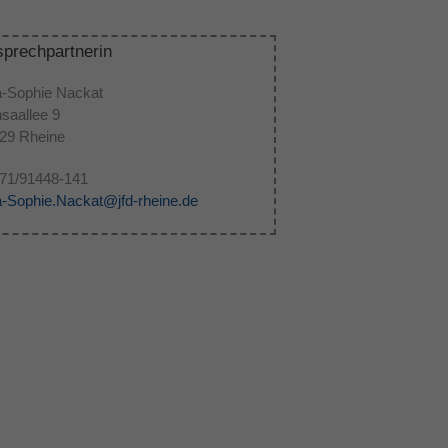
prechpartnerin
a-Sophie Nackat
saallee 9
29 Rheine
71/91448-141
a-Sophie.Nackat@jfd-rheine.de