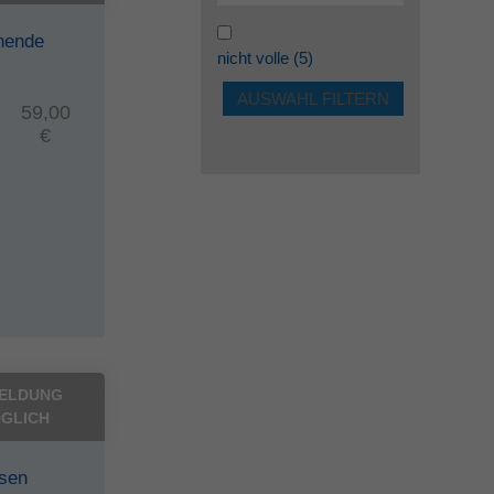
nende
nicht volle
(5)
59,00
€
ELDUNG
GLICH
ösen