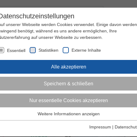
Kontakt
I
Datenschutzeinstellungen
Auf unserer Webseite werden Cookies verwendet. Einige davon werden
zwingend benötigt, während es uns andere ermöglichen, Ihre
Nutzererfahrung auf unserer Webseite zu verbessern.
nder
Jugendliche
Erwachsene
Über den 
Statistiken
Externe Inhalte
Essentiell
Alle akzeptieren
Speichern & schließen
Nur essentielle Cookies akzeptieren
Weitere Informationen anzeigen
Essentiell
Essentielle Cookies werden für grundlegende Funktionen der
Impressum
|
Datenschut
Webseite benötigt. Dadurch ist gewährleistet, dass die Webseite