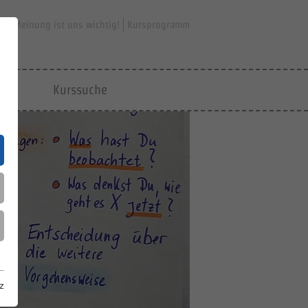
hre Meinung ist uns wichtig!
Kursprogramm
jfd
Kurssuche
z