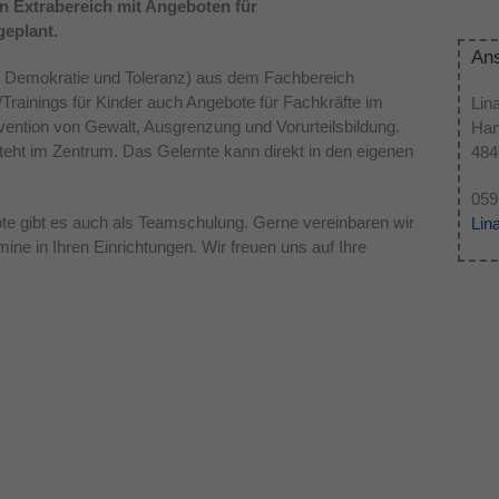
 Extrabereich mit Angeboten für
geplant.
Dieses Cookie wird verwendet, um Ihre Cookie-
Zweck
Ans
Einstellungen für diese Website zu speichern.
Demokratie und Toleranz) aus dem Fachbereich
Trainings für Kinder auch Angebote für Fachkräfte im
Lin
ention von Gewalt, Ausgrenzung und Vorurteilsbildung.
Han
teht im Zentrum. Das Gelernte kann direkt in den eigenen
484
059
te gibt es auch als Teamschulung. Gerne vereinbaren wir
Lin
mine in Ihren Einrichtungen. Wir freuen uns auf Ihre
k