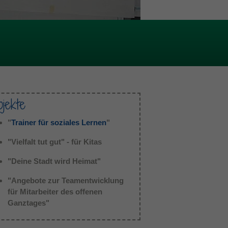
ojekte
"
Trainer für soziales Lernen
"
"Vielfalt tut gut" - für Kitas
"Deine Stadt wird Heimat"
"Angebote zur Teamentwicklung
für Mitarbeiter des offenen
Ganztages"