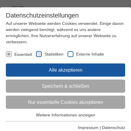
Datenschutzeinstellungen
Auf unserer Webseite werden Cookies verwendet. Einige davon
werden zwingend benötigt, während es uns andere
ermöglichen, Ihre Nutzererfahrung auf unserer Webseite zu
verbessern.
Kontakt
Ihre Meinung ist uns wichtig!
Kursprogramm
Statistiken
Externe Inhalte
Essentiell
Menü
Alle akzeptieren
Kinder (0-6)
Speichern & schließen
Grundschulkinder
Nur essentielle Cookies akzeptieren
Jugendliche
Weitere Informationen anzeigen
Essentiell
Essentielle Cookies werden für grundlegende Funktionen der
Impressum
|
Datenschutz
Erwachsene