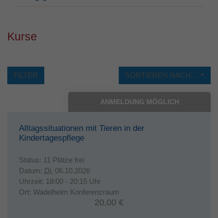
Laufzeit
1 Jahr
Kurse
Dieses Cookie wird verwendet, um Ihre
Zweck
Cookie-Einstellungen für diese Website zu
speichern.
FILTER
SORTIEREN NACH...
ANMELDUNG MÖGLICH
Alltagssituationen mit Tieren in der
Kindertagespflege
Status:
11 Plätze frei
Datum:
Di.
06.10.2026
Uhrzeit:
18:00 - 20:15 Uhr
Ort:
Wadelheim Konferenzraum
20,00 €