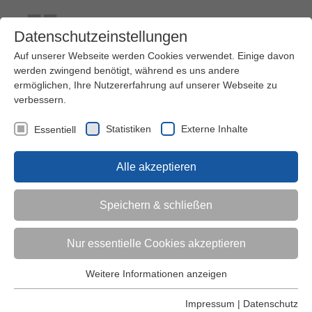
Datenschutzeinstellungen
Auf unserer Webseite werden Cookies verwendet. Einige davon
werden zwingend benötigt, während es uns andere
ermöglichen, Ihre Nutzererfahrung auf unserer Webseite zu
verbessern.
Kontakt
Ihre Meinung ist uns wichtig!
Kursprogramm
Statistiken
Externe Inhalte
Essentiell
Menü
Alle akzeptieren
Kinder (0-6)
Speichern & schließen
Grundschulkinder
Nur essentielle Cookies akzeptieren
Jugendliche
Weitere Informationen anzeigen
Essentiell
Essentielle Cookies werden für grundlegende Funktionen der
Impressum
|
Datenschutz
Erwachsene