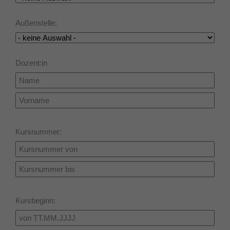
Laufzeit
1 Jahr
Außenstelle:
Dieses Cookie wird verwendet, um Ihre
Zweck
Cookie-Einstellungen für diese Website zu
speichern.
Dozent:in
Kursnummer:
Kursbeginn: