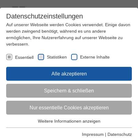
Datenschutzeinstellungen
Auf unserer Webseite werden Cookies verwendet. Einige davon
werden zwingend benötigt, während es uns andere
ermöglichen, Ihre Nutzererfahrung auf unserer Webseite zu
verbessern.
Kontakt
Ihre Meinung ist uns wichtig!
Kursprogramm
Statistiken
Externe Inhalte
Essentiell
Menü
Alle akzeptieren
Kinder (0-6)
Speichern & schließen
Grundschulkinder
Nur essentielle Cookies akzeptieren
Jugendliche
Weitere Informationen anzeigen
Essentiell
Essentielle Cookies werden für grundlegende Funktionen der
Impressum
|
Datenschutz
Erwachsene