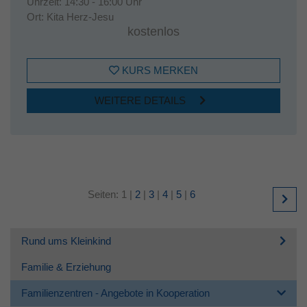
Uhrzeit:
14:30 - 16:00 Uhr
Ort:
Kita Herz-Jesu
kostenlos
KURS MERKEN
WEITERE DETAILS
Seiten:
1
|
2
|
3
|
4
|
5
|
6
Rund ums Kleinkind
Familie & Erziehung
Familienzentren - Angebote in Kooperation