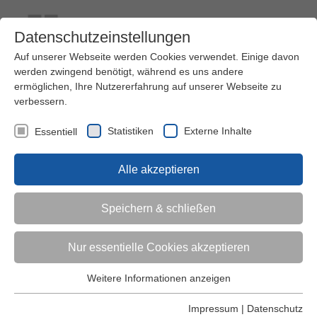
Datenschutzeinstellungen
Auf unserer Webseite werden Cookies verwendet. Einige davon
werden zwingend benötigt, während es uns andere
ermöglichen, Ihre Nutzererfahrung auf unserer Webseite zu
verbessern.
Kontakt
Ihre Meinung ist uns wichtig!
Kursprogramm
Statistiken
Externe Inhalte
Essentiell
Menü
Alle akzeptieren
Kinder (0-6)
Speichern & schließen
Grundschulkinder
Nur essentielle Cookies akzeptieren
Jugendliche
Weitere Informationen anzeigen
Essentiell
Essentielle Cookies werden für grundlegende Funktionen der
Impressum
|
Datenschutz
Erwachsene