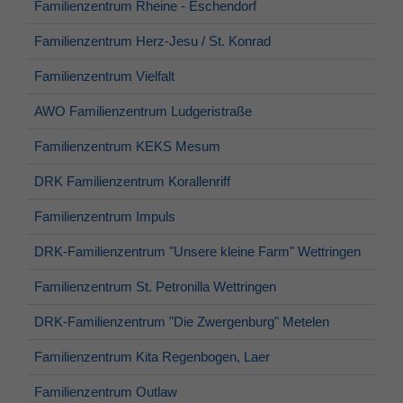
Familienzentrum Rheine - Eschendorf
Laufzeit
1 Jahr
Familienzentrum Herz-Jesu / St. Konrad
Dieses Cookie wird verwendet, um Ihre
Familienzentrum Vielfalt
Zweck
Cookie-Einstellungen für diese Website zu
speichern.
AWO Familienzentrum Ludgeristraße
Familienzentrum KEKS Mesum
DRK Familienzentrum Korallenriff
Familienzentrum Impuls
DRK-Familienzentrum "Unsere kleine Farm" Wettringen
Familienzentrum St. Petronilla Wettringen
DRK-Familienzentrum "Die Zwergenburg" Metelen
Familienzentrum Kita Regenbogen, Laer
Familienzentrum Outlaw