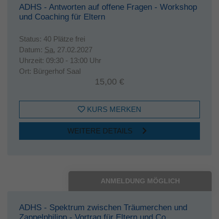
ADHS - Antworten auf offene Fragen - Workshop
Laufzeit
1 Jahr
und Coaching für Eltern
Dieses Cookie wird verwendet, um Ihre
Status:
40 Plätze frei
Zweck
Cookie-Einstellungen für diese Website zu
Datum:
Sa.
27.02.2027
speichern.
Uhrzeit:
09:30 - 13:00 Uhr
Ort:
Bürgerhof Saal
15,00 €
KURS MERKEN
WEITERE DETAILS
ANMELDUNG MÖGLICH
ADHS - Spektrum zwischen Träumerchen und
Zappelphilipp - Vortrag für Eltern und Co.