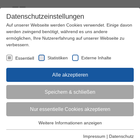
Datenschutzeinstellungen
Auf unserer Webseite werden Cookies verwendet. Einige davon
werden zwingend benötigt, während es uns andere
ermöglichen, Ihre Nutzererfahrung auf unserer Webseite zu
verbessern.
Kontakt
Ihre Meinung ist uns wichtig!
Kursprogramm
Statistiken
Externe Inhalte
Essentiell
Menü
Alle akzeptieren
Kinder (0-6)
Speichern & schließen
Grundschulkinder
Nur essentielle Cookies akzeptieren
Jugendliche
Weitere Informationen anzeigen
Essentiell
Essentielle Cookies werden für grundlegende Funktionen der
Impressum
|
Datenschutz
Erwachsene