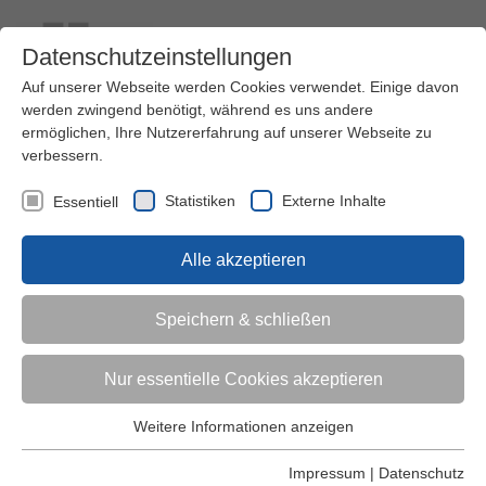
Datenschutzeinstellungen
Auf unserer Webseite werden Cookies verwendet. Einige davon
werden zwingend benötigt, während es uns andere
ermöglichen, Ihre Nutzererfahrung auf unserer Webseite zu
verbessern.
Kontakt
Ihre Meinung ist uns wichtig!
Kursprogramm
Statistiken
Externe Inhalte
Essentiell
Menü
Alle akzeptieren
Kinder (0-6)
Speichern & schließen
Grundschulkinder
Nur essentielle Cookies akzeptieren
Jugendliche
Weitere Informationen anzeigen
Essentiell
Essentielle Cookies werden für grundlegende Funktionen der
Impressum
|
Datenschutz
Erwachsene