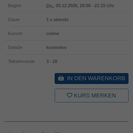
Beginn
Do.
, 03.12.2026, 19:00 - 21:15 Uhr
Laufzeit
1 Jahr
Dauer
1 x abends
Dieses Cookie wird verwendet, um Ihre
Zweck
Cookie-Einstellungen für diese Website zu
Kursort
online
speichern.
Gebühr
kostenlos
Teilnehmende
3 - 20
IN DEN WARENKORB
KURS MERKEN