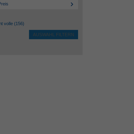
Preis
ht volle
(156)