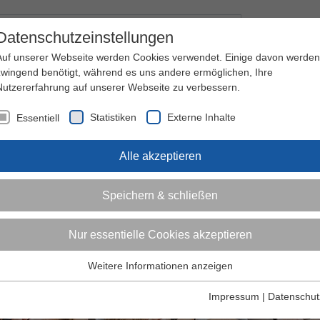
Kontakt
I
Datenschutzeinstellungen
Auf unserer Webseite werden Cookies verwendet. Einige davon werden
zwingend benötigt, während es uns andere ermöglichen, Ihre
Nutzererfahrung auf unserer Webseite zu verbessern.
nder
Jugendliche
Erwachsene
Über den 
Statistiken
Externe Inhalte
Essentiell
Alle akzeptieren
Speichern & schließen
Nur essentielle Cookies akzeptieren
Weitere Informationen anzeigen
Essentiell
Essentielle Cookies werden für grundlegende Funktionen der
Impressum
|
Datenschut
Webseite benötigt. Dadurch ist gewährleistet, dass die Webseite