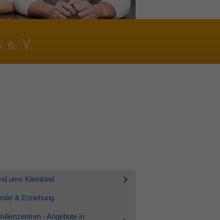
s e. V.
nd ums Kleinkind
ilie & Erziehung
ilienzentren - Angebote in