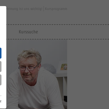
hre Meinung ist uns wichtig!
Kursprogramm
jfd
Kurssuche
z