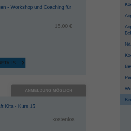
Koo
gen - Workshop und Coaching für
Dieses Cookie wird verwendet, um Ihre Cookie-
Zweck
Einstellungen für diese Website zu speichern.
Ang
15,00 €
An
Be
Nä
Ko
DETAILS
Be
Per
Wei
ANMELDUNG MÖGLICH
Ber
ft Kita - Kurs 15
kostenlos