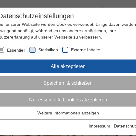
Kontakt
I
Datenschutzeinstellungen
Auf unserer Webseite werden Cookies verwendet. Einige davon werden
zwingend benötigt, während es uns andere ermöglichen, Ihre
Nutzererfahrung auf unserer Webseite zu verbessern.
nder
Jugendliche
Erwachsene
Über den 
Statistiken
Externe Inhalte
Essentiell
Alle akzeptieren
Speichern & schließen
Nur essentielle Cookies akzeptieren
Weitere Informationen anzeigen
Essentiell
Essentielle Cookies werden für grundlegende Funktionen der
Impressum
|
Datenschut
Webseite benötigt. Dadurch ist gewährleistet, dass die Webseite