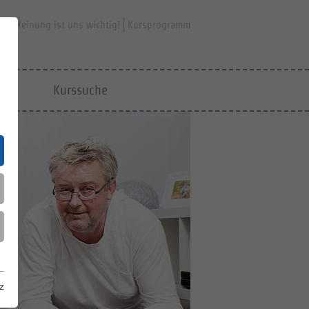
hre Meinung ist uns wichtig!
Kursprogramm
jfd
Kurssuche
z