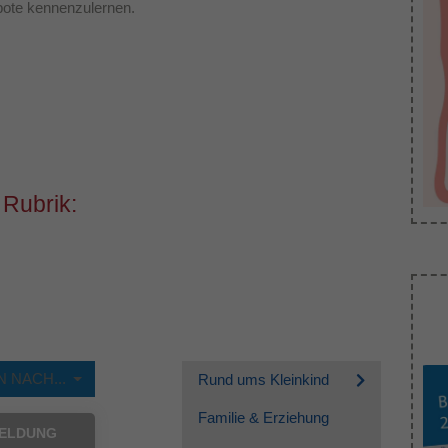
ebote kennenzulernen.
Dieses Cookie wird verwendet, um Ihre Cookie-
Zweck
Einstellungen für diese Website zu speichern.
 Rubrik:
 NACH...
Rund ums Kleinkind
Familie & Erziehung
ELDUNG