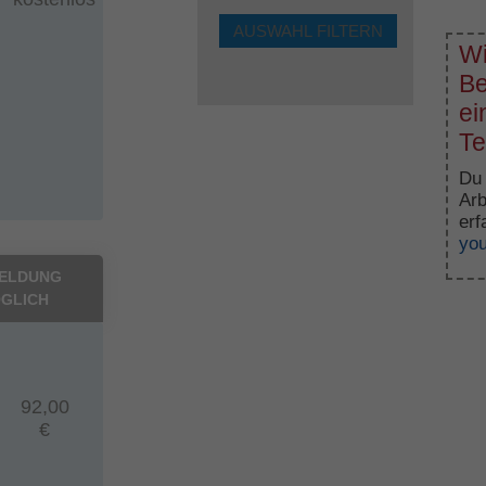
Wi
Be
ei
Te
Du 
Arb
erf
yo
ELDUNG
GLICH
92,00
€