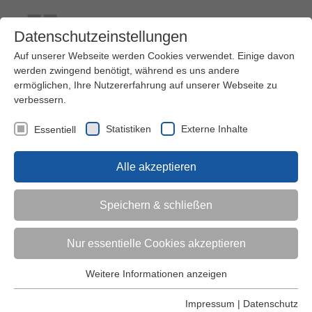
Datenschutzeinstellungen
Auf unserer Webseite werden Cookies verwendet. Einige davon
werden zwingend benötigt, während es uns andere
ermöglichen, Ihre Nutzererfahrung auf unserer Webseite zu
verbessern.
Kontakt
Ihre Meinung ist uns wichtig!
Kursprogramm
Statistiken
Externe Inhalte
Essentiell
Menü
Alle akzeptieren
Kinder (0-6)
Speichern & schließen
Grundschulkinder
Nur essentielle Cookies akzeptieren
Jugendliche
Weitere Informationen anzeigen
Essentiell
Essentielle Cookies werden für grundlegende Funktionen der
Impressum
|
Datenschutz
Erwachsene