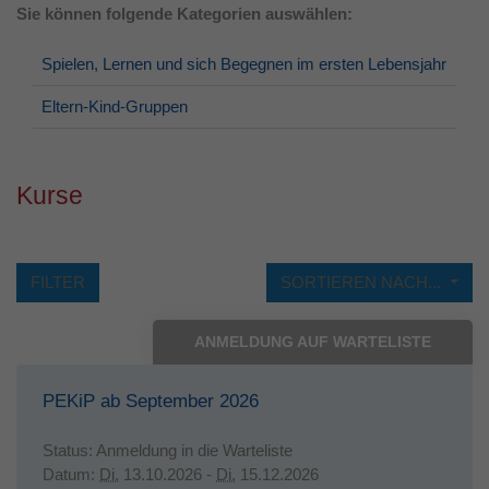
Sie können folgende Kategorien auswählen:
Laufzeit
1 Jahr
Spielen, Lernen und sich Begegnen im ersten Lebensjahr
Dieses Cookie wird verwendet, um Ihre
Zweck
Cookie-Einstellungen für diese Website zu
Eltern-Kind-Gruppen
speichern.
Kurse
FILTER
SORTIEREN NACH...
ANMELDUNG AUF WARTELISTE
PEKiP ab September 2026
Status:
Anmeldung in die Warteliste
Datum:
Di.
13.10.2026 -
Di.
15.12.2026