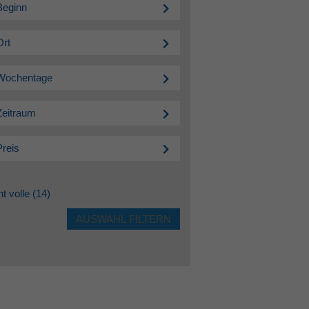
Beginn
Ort
Wochentage
Zeitraum
Preis
ht volle
(14)