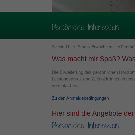
Persönliche Interessen
Sie sind hier:
Start
Erwachsene
Persönl
Was macht mir Spaß? Was 
Die Erweiterung des persönlichen Horizonts
Leistungsdruck und Zeitnot können in unse
vereinfachen.
Zu den Anmeldebedingungen
Hier sind die Angebote der
Persönliche Interessen