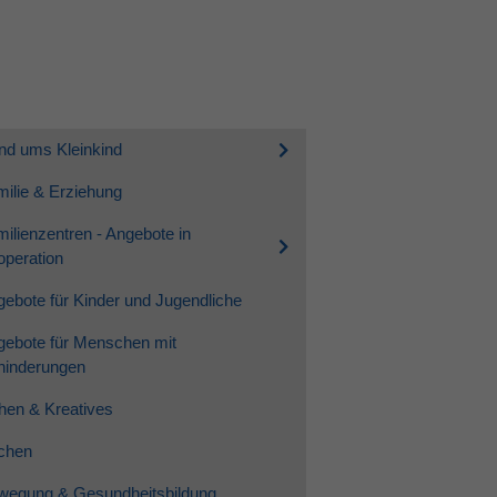
nd ums Kleinkind
ilie & Erziehung
ilienzentren - Angebote in
peration
ebote für Kinder und Jugendliche
gebote für Menschen mit
hinderungen
hen & Kreatives
chen
wegung & Gesundheitsbildung