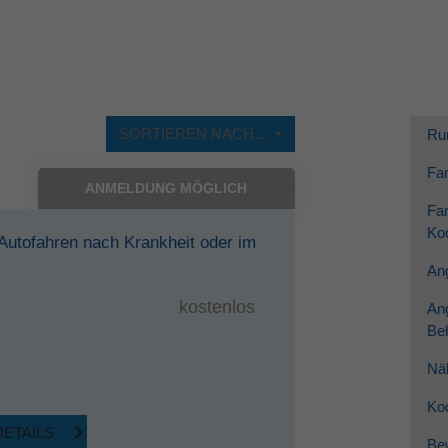
Dieses Cookie wird verwendet, um Ihre Cookie-
Zweck
Einstellungen für diese Website zu speichern.
SORTIEREN NACH...
Ru
Fam
ANMELDUNG MÖGLICH
Fam
Koo
 Autofahren nach Krankheit oder im
Ang
kostenlos
An
Be
Nä
Ko
DETAILS
Be