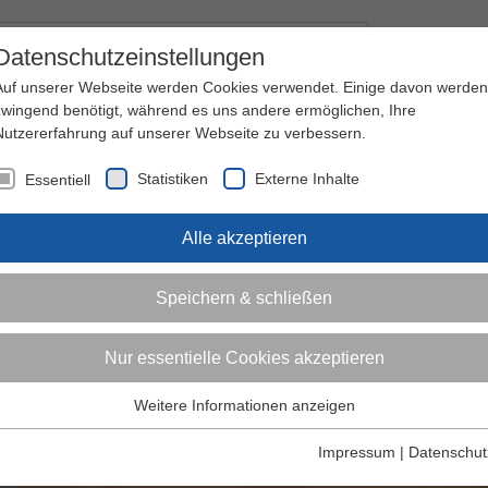
Kontakt
I
Datenschutzeinstellungen
Auf unserer Webseite werden Cookies verwendet. Einige davon werden
zwingend benötigt, während es uns andere ermöglichen, Ihre
Nutzererfahrung auf unserer Webseite zu verbessern.
nder
Jugendliche
Erwachsene
Über den 
Statistiken
Externe Inhalte
Essentiell
Alle akzeptieren
Speichern & schließen
Nur essentielle Cookies akzeptieren
Weitere Informationen anzeigen
Essentiell
Essentielle Cookies werden für grundlegende Funktionen der
Impressum
|
Datenschut
Webseite benötigt. Dadurch ist gewährleistet, dass die Webseite