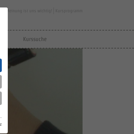
hre Meinung ist uns wichtig!
Kursprogramm
jfd
Kurssuche
z