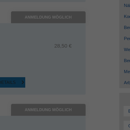
Nä
Ko
ANMELDUNG MÖGLICH
Be
Per
28,50 €
Wei
Ber
Me
DETAILS
Arb
ANMELDUNG MÖGLICH