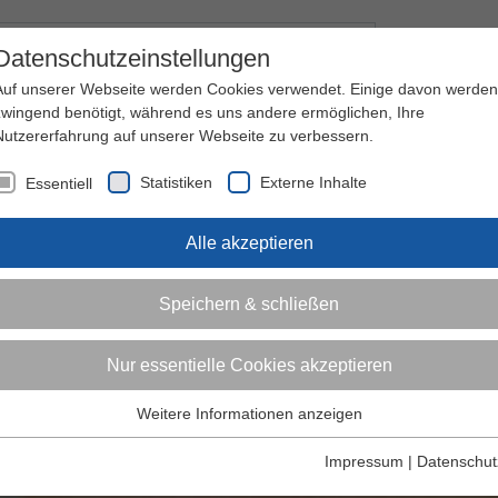
Kontakt
I
Datenschutzeinstellungen
Auf unserer Webseite werden Cookies verwendet. Einige davon werden
zwingend benötigt, während es uns andere ermöglichen, Ihre
Nutzererfahrung auf unserer Webseite zu verbessern.
nder
Jugendliche
Erwachsene
Über den 
Statistiken
Externe Inhalte
Essentiell
Alle akzeptieren
Speichern & schließen
Nur essentielle Cookies akzeptieren
Weitere Informationen anzeigen
Essentiell
Essentielle Cookies werden für grundlegende Funktionen der
Impressum
|
Datenschut
Webseite benötigt. Dadurch ist gewährleistet, dass die Webseite