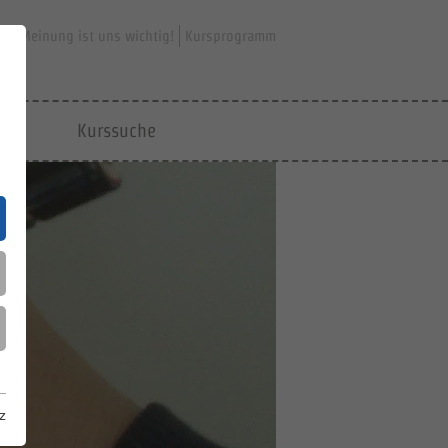
hre Meinung ist uns wichtig!
Kursprogramm
jfd
Kurssuche
z