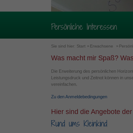
Persönliche Interessen
Sie sind hier:
Start
Erwachsene
Persönl
Was macht mir Spaß? Was 
Die Erweiterung des persönlichen Horizonts
Leistungsdruck und Zeitnot können in unse
vereinfachen.
Zu den Anmeldebedingungen
Hier sind die Angebote der
Rund ums Kleinkind