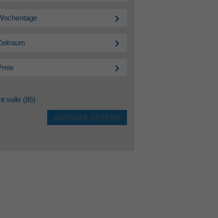
Wochentage
Zeitraum
Preis
ht volle
(85)