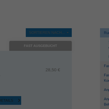
Dieses Cookie wird verwendet, um Ihre Cookie-
Zweck
Einstellungen für diese Website zu speichern.
SORTIEREN NACH...
Ru
FAST AUSGEBUCHT
Fam
28,50 €
Fam
6
Koo
Ang
An
DETAILS
Be