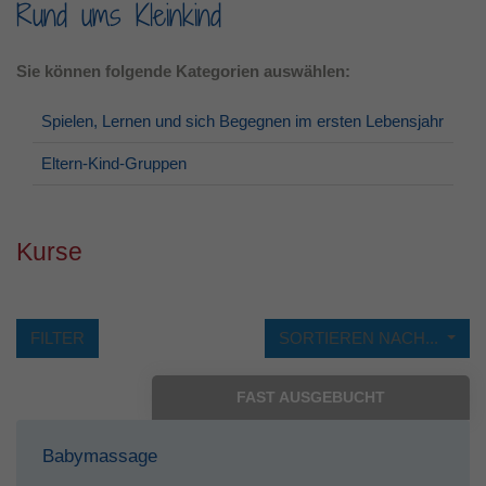
Rund ums Kleinkind
Laufzeit
1 Jahr
Sie können folgende Kategorien auswählen:
Dieses Cookie wird verwendet, um Ihre
Zweck
Cookie-Einstellungen für diese Website zu
Spielen, Lernen und sich Begegnen im ersten Lebensjahr
speichern.
Eltern-Kind-Gruppen
Kurse
FILTER
SORTIEREN NACH...
FAST AUSGEBUCHT
Babymassage