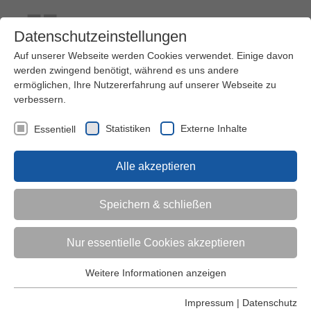
Datenschutzeinstellungen
Auf unserer Webseite werden Cookies verwendet. Einige davon
werden zwingend benötigt, während es uns andere
ermöglichen, Ihre Nutzererfahrung auf unserer Webseite zu
verbessern.
Kontakt
Ihre Meinung ist uns wichtig!
Kursprogramm
Statistiken
Externe Inhalte
Essentiell
Menü
Alle akzeptieren
Kinder (0-6)
Speichern & schließen
Grundschulkinder
Nur essentielle Cookies akzeptieren
Jugendliche
Weitere Informationen anzeigen
Essentiell
Essentielle Cookies werden für grundlegende Funktionen der
Impressum
|
Datenschutz
Erwachsene