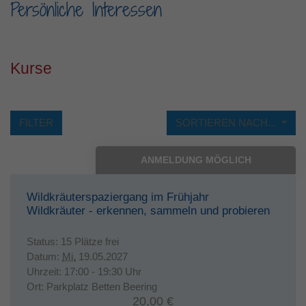
Persönliche Interessen
Laufzeit
1 Jahr
Dieses Cookie wird verwendet, um Ihre
Zweck
Cookie-Einstellungen für diese Website zu
Kurse
speichern.
FILTER
SORTIEREN NACH...
ANMELDUNG MÖGLICH
Wildkräuterspaziergang im Frühjahr
Wildkräuter - erkennen, sammeln und probieren
Status:
15 Plätze frei
Datum:
Mi.
19.05.2027
Uhrzeit:
17:00 - 19:30 Uhr
Ort:
Parkplatz Betten Beering
20,00 €