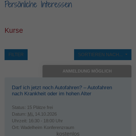
Persönliche Interessen
Laufzeit
1 Jahr
Dieses Cookie wird verwendet, um Ihre
Zweck
Cookie-Einstellungen für diese Website zu
Kurse
speichern.
FILTER
SORTIEREN NACH...
ANMELDUNG MÖGLICH
Darf ich jetzt noch Autofahren? – Autofahren
nach Krankheit oder im hohen Alter
Status:
15 Plätze frei
Datum:
Mi.
14.10.2026
Uhrzeit:
16:30 - 18:00 Uhr
Ort:
Wadelheim Konferenzraum
kostenlos