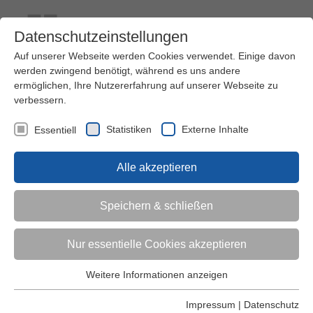
Datenschutzeinstellungen
Auf unserer Webseite werden Cookies verwendet. Einige davon
werden zwingend benötigt, während es uns andere
ermöglichen, Ihre Nutzererfahrung auf unserer Webseite zu
verbessern.
Kontakt
Ihre Meinung ist uns wichtig!
Kursprogramm
Statistiken
Externe Inhalte
Essentiell
Menü
Alle akzeptieren
Kinder (0-6)
Speichern & schließen
Grundschulkinder
Nur essentielle Cookies akzeptieren
Jugendliche
Weitere Informationen anzeigen
Essentiell
Essentielle Cookies werden für grundlegende Funktionen der
Impressum
|
Datenschutz
Erwachsene