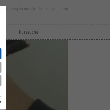
hre Meinung ist uns wichtig!
Kursprogramm
jfd
Kurssuche
z