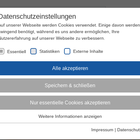
Kontakt
I
Datenschutzeinstellungen
Auf unserer Webseite werden Cookies verwendet. Einige davon werden
zwingend benötigt, während es uns andere ermöglichen, Ihre
Nutzererfahrung auf unserer Webseite zu verbessern.
nder
Jugendliche
Erwachsene
Über den 
Statistiken
Externe Inhalte
Essentiell
Alle akzeptieren
Speichern & schließen
Nur essentielle Cookies akzeptieren
Weitere Informationen anzeigen
Essentiell
Essentielle Cookies werden für grundlegende Funktionen der
Impressum
|
Datenschut
Webseite benötigt. Dadurch ist gewährleistet, dass die Webseite