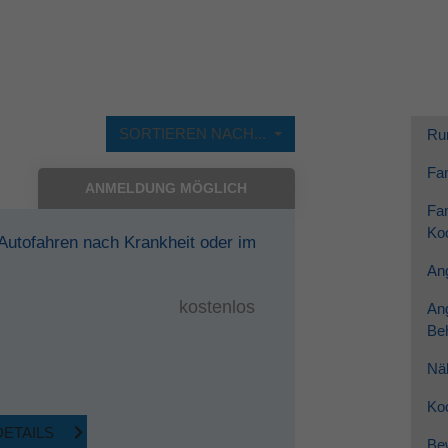
Dieses Cookie wird verwendet, um Ihre Cookie-
Zweck
Einstellungen für diese Website zu speichern.
SORTIEREN NACH...
Ru
Fam
ANMELDUNG MÖGLICH
Fam
Koo
 Autofahren nach Krankheit oder im
Ang
kostenlos
An
Be
Nä
Ko
DETAILS
Be