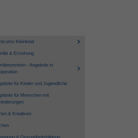
nd ums Kleinkind
ilie & Erziehung
ilienzentren - Angebote in
peration
ebote für Kinder und Jugendliche
gebote für Menschen mit
hinderungen
hen & Kreatives
chen
wegung & Gesundheitsbildung