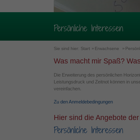
Persönliche Interessen
Sie sind hier:
Start
Erwachsene
Persönl
Was macht mir Spaß? Was 
Die Erweiterung des persönlichen Horizonts
Leistungsdruck und Zeitnot können in unse
vereinfachen.
Zu den Anmeldebedingungen
Hier sind die Angebote der
Persönliche Interessen