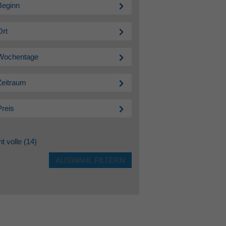
Beginn
Ort
Wochentage
Zeitraum
Preis
ht volle
(14)