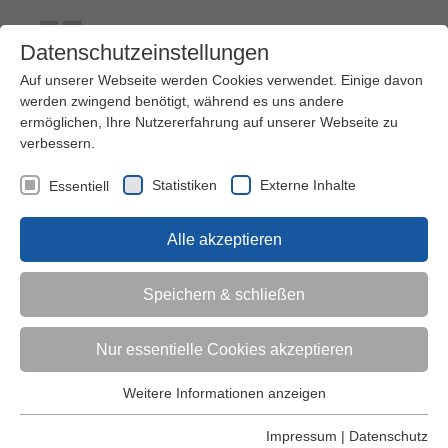
Datenschutzeinstellungen
Auf unserer Webseite werden Cookies verwendet. Einige davon
werden zwingend benötigt, während es uns andere
ermöglichen, Ihre Nutzererfahrung auf unserer Webseite zu
verbessern.
Kontakt
Ihre Meinung ist uns wichtig!
Kursprogramm
Statistiken
Externe Inhalte
Essentiell
Menü
Alle akzeptieren
Kinder (0-6)
Speichern & schließen
Grundschulkinder
Nur essentielle Cookies akzeptieren
Jugendliche
Weitere Informationen anzeigen
Essentiell
Essentielle Cookies werden für grundlegende Funktionen der
Impressum
|
Datenschutz
Erwachsene