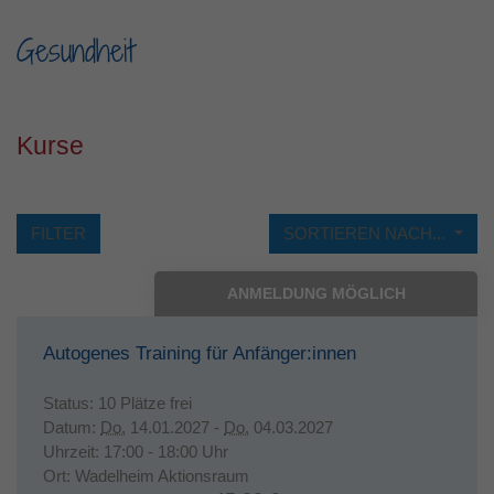
Laufzeit
1 Jahr
Gesundheit
Dieses Cookie wird verwendet, um Ihre
Zweck
Cookie-Einstellungen für diese Website zu
speichern.
Kurse
FILTER
SORTIEREN NACH...
ANMELDUNG MÖGLICH
Autogenes Training für Anfänger:innen
Status:
10 Plätze frei
Datum:
Do.
14.01.2027 -
Do.
04.03.2027
Uhrzeit:
17:00 - 18:00 Uhr
Ort:
Wadelheim Aktionsraum