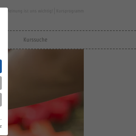
hre Meinung ist uns wichtig!
Kursprogramm
jfd
Kurssuche
z