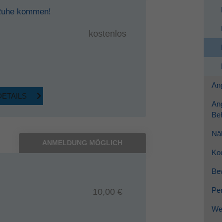
 Ruhe kommen!
kostenlos
Ang
DETAILS
An
Be
Nä
ANMELDUNG MÖGLICH
Ko
Be
Per
10,00 €
Wei