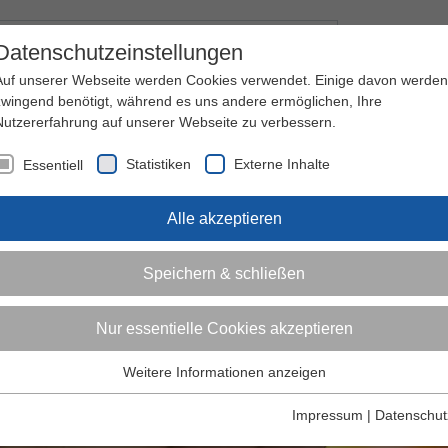
Kontakt
I
Datenschutzeinstellungen
Auf unserer Webseite werden Cookies verwendet. Einige davon werden
zwingend benötigt, während es uns andere ermöglichen, Ihre
Nutzererfahrung auf unserer Webseite zu verbessern.
nder
Jugendliche
Erwachsene
Über den 
Statistiken
Externe Inhalte
Essentiell
Alle akzeptieren
Speichern & schließen
Nur essentielle Cookies akzeptieren
Weitere Informationen anzeigen
Essentiell
Essentielle Cookies werden für grundlegende Funktionen der
Impressum
|
Datenschut
Webseite benötigt. Dadurch ist gewährleistet, dass die Webseite