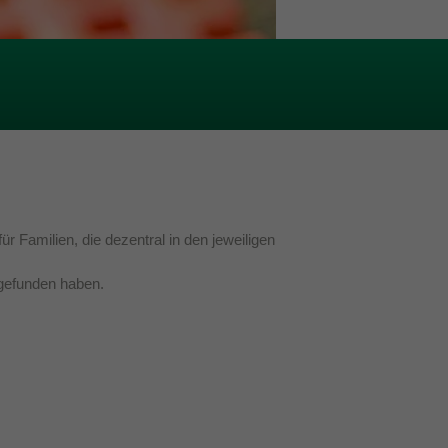
 Familien, die dezentral in den jeweiligen
 gefunden haben.