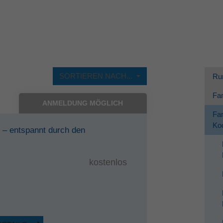
Dieses Cookie wird verwendet, um Ihre Cookie-
Zweck
Einstellungen für diese Website zu speichern.
SORTIEREN NACH...
Ru
Fam
ANMELDUNG MÖGLICH
Fam
Koo
 – entspannt durch den
kostenlos