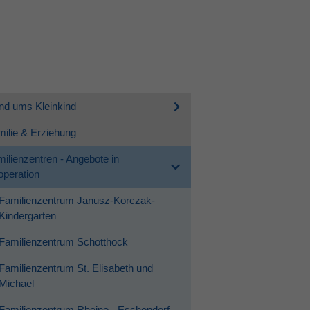
nd ums Kleinkind
ilie & Erziehung
ilienzentren - Angebote in
peration
Familienzentrum Janusz-Korczak-
Kindergarten
Familienzentrum Schotthock
Familienzentrum St. Elisabeth und
Michael
Familienzentrum Rheine - Eschendorf