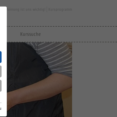
hre Meinung ist uns wichtig!
Kursprogramm
jfd
Kurssuche
z