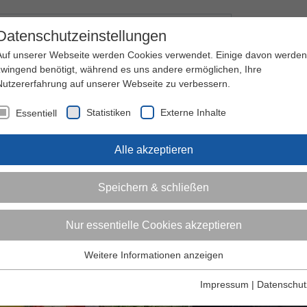
Kontakt
I
Datenschutzeinstellungen
Auf unserer Webseite werden Cookies verwendet. Einige davon werden
zwingend benötigt, während es uns andere ermöglichen, Ihre
Nutzererfahrung auf unserer Webseite zu verbessern.
nder
Jugendliche
Erwachsene
Über den 
Statistiken
Externe Inhalte
Essentiell
Alle akzeptieren
Speichern & schließen
Nur essentielle Cookies akzeptieren
Weitere Informationen anzeigen
Essentiell
Essentielle Cookies werden für grundlegende Funktionen der
Impressum
|
Datenschut
Webseite benötigt. Dadurch ist gewährleistet, dass die Webseite