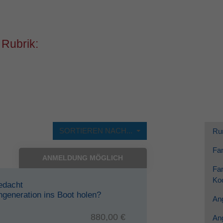
Dieses Cookie wird verwendet, um Ihre Cookie-
Zweck
Einstellungen für diese Website zu speichern.
 Rubrik:
SORTIEREN NACH...
Ru
Fam
ANMELDUNG MÖGLICH
Fam
Koo
edacht
rngeneration ins Boot holen?
Ang
880,00 €
An