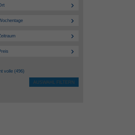
Ort
Wochentage
Zeitraum
Preis
ht volle
(496)