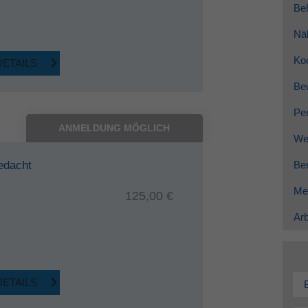
Be
Nä
Ko
DETAILS
Be
Per
ANMELDUNG MÖGLICH
Wei
edacht
Ber
Me
125,00 €
Arb
DETAILS