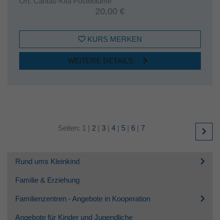
Ort:
Caritas-Kita Pusteblume
20,00 €
KURS MERKEN
WEITERE DETAILS
Seiten:
1
|
2
|
3
|
4
|
5
|
6
|
7
Rund ums Kleinkind
Familie & Erziehung
Familienzentren - Angebote in Kooperation
Angebote für Kinder und Jugendliche