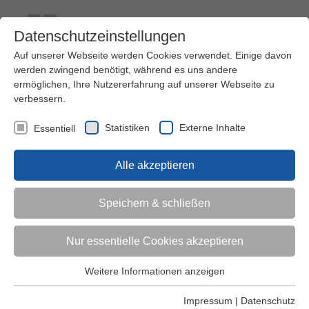
Datenschutzeinstellungen
Auf unserer Webseite werden Cookies verwendet. Einige davon
werden zwingend benötigt, während es uns andere
ermöglichen, Ihre Nutzererfahrung auf unserer Webseite zu
verbessern.
Kontakt
Ihre Meinung ist uns wichtig!
Kursprogramm
Statistiken
Externe Inhalte
Essentiell
Menü
Alle akzeptieren
Kinder (0-6)
Speichern & schließen
Grundschulkinder
Nur essentielle Cookies akzeptieren
Jugendliche
Weitere Informationen anzeigen
Essentiell
Essentielle Cookies werden für grundlegende Funktionen der
Impressum
|
Datenschutz
Erwachsene