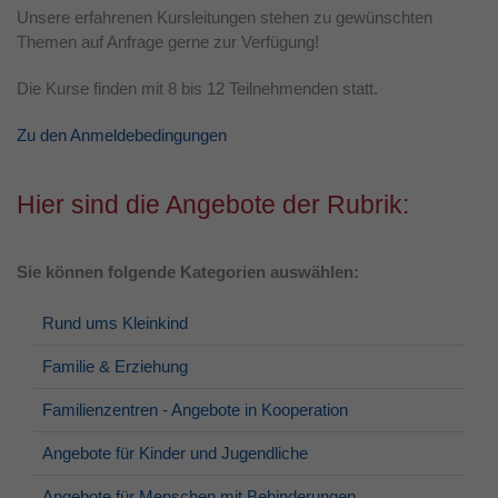
Unsere erfahrenen Kursleitungen stehen zu gewünschten
Laufzeit
1 Jahr
Themen auf Anfrage gerne zur Verfügung!
Dieses Cookie wird verwendet, um Ihre
Die Kurse finden mit 8 bis 12 Teilnehmenden statt.
Zweck
Cookie-Einstellungen für diese Website zu
speichern.
Zu den Anmeldebedingungen
Hier sind die Angebote der Rubrik:
Sie können folgende Kategorien auswählen:
Rund ums Kleinkind
Familie & Erziehung
Familienzentren - Angebote in Kooperation
Angebote für Kinder und Jugendliche
Angebote für Menschen mit Behinderungen