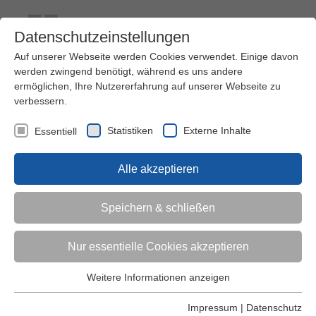
Datenschutzeinstellungen
Auf unserer Webseite werden Cookies verwendet. Einige davon
werden zwingend benötigt, während es uns andere
ermöglichen, Ihre Nutzererfahrung auf unserer Webseite zu
verbessern.
Kontakt
Ihre Meinung ist uns wichtig!
Kursprogramm
Statistiken
Externe Inhalte
Essentiell
Menü
Alle akzeptieren
Kinder (0-6)
Speichern & schließen
Grundschulkinder
Nur essentielle Cookies akzeptieren
Jugendliche
Weitere Informationen anzeigen
Essentiell
Essentielle Cookies werden für grundlegende Funktionen der
Impressum
|
Datenschutz
Erwachsene