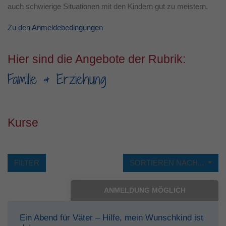
auch schwierige Situationen mit den Kindern gut zu meistern.
Laufzeit
1 Jahr
Zu den Anmeldebedingungen
Dieses Cookie wird verwendet, um Ihre
Zweck
Cookie-Einstellungen für diese Website zu
Hier sind die Angebote der Rubrik:
speichern.
Familie & Erziehung
Kurse
FILTER
SORTIEREN NACH...
ANMELDUNG MÖGLICH
Ein Abend für Väter – Hilfe, mein Wunschkind ist