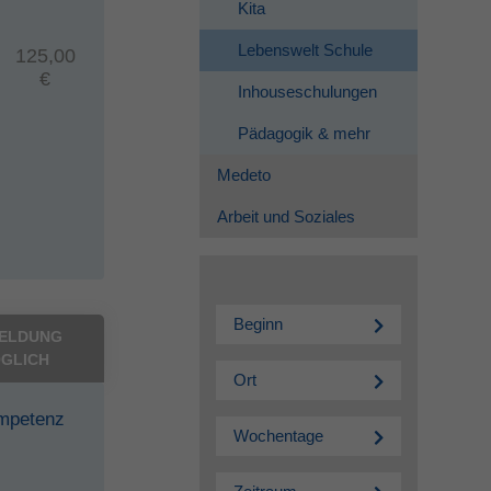
Kita
Lebenswelt Schule
125,00
€
Inhouseschulungen
Pädagogik & mehr
Medeto
Arbeit und Soziales
Beginn
ELDUNG
GLICH
Ort
mpetenz
Wochentage