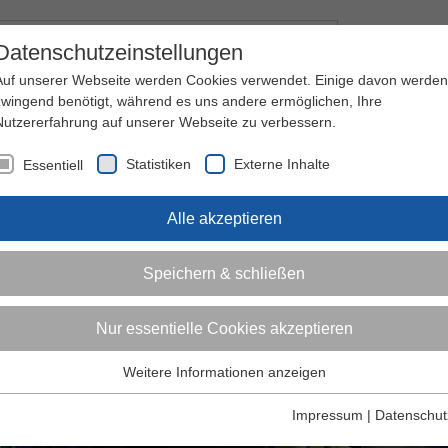
Kontakt
I
Datenschutzeinstellungen
Auf unserer Webseite werden Cookies verwendet. Einige davon werden
zwingend benötigt, während es uns andere ermöglichen, Ihre
Nutzererfahrung auf unserer Webseite zu verbessern.
nder
Jugendliche
Erwachsene
Über den 
Statistiken
Externe Inhalte
Essentiell
Alle akzeptieren
Speichern & schließen
Nur essentielle Cookies akzeptieren
Weitere Informationen anzeigen
Essentiell
Essentielle Cookies werden für grundlegende Funktionen der
Impressum
|
Datenschut
Webseite benötigt. Dadurch ist gewährleistet, dass die Webseite