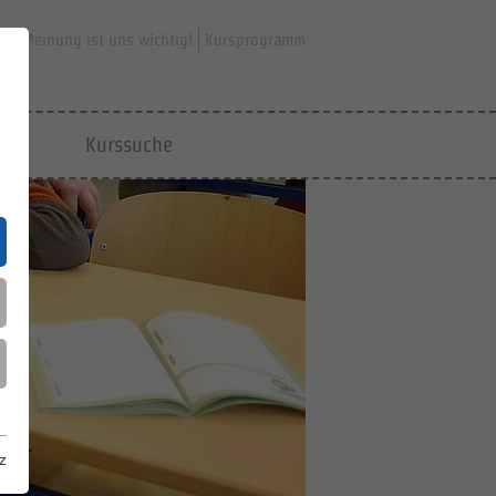
hre Meinung ist uns wichtig!
Kursprogramm
jfd
Kurssuche
z