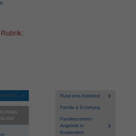
de
 Rubrik:
 NACH...
Rund ums Kleinkind
Familie & Erziehung
ELDUNG
GLICH
Familienzentren -
Angebote in
Kooperation
ext