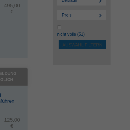
Zeitraum
495,00
€
Preis
nicht volle
(51)
ELDUNG
GLICH
d
hführen
125,00
€