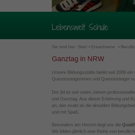
Lebenswelt Schule
Sie sind hier:
Start
Erwachsene
Berufli
Ganztag in NRW
Unsere Bildungsstätte bietet seit 2006 ein 
Quereinsteigerinnen und Quereinsteiger r
Der jfd ist seit vielen Jahren professionel
und Ganztag. Aus dieser Erfahrung und K
an, das exakt an die aktuellen Bildungsbed
und mit Spaß.
Besonders am Herzen liegt uns die
Quali
Wir bilden jährlich eine Reihe von berufli