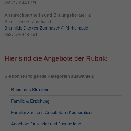
05971/91448-190
Laufzeit
1 Jahr
Ansprechpartnerin und Bildungsberaterin:
Dieses Cookie wird verwendet, um Ihre
Bruni Dierkes-Zumhasch
Zweck
Cookie-Einstellungen für diese Website zu
Brunhilde.Dierkes-Zumhasch@jfd-rheine.de
speichern.
05971/91448-191
Hier sind die Angebote der Rubrik:
Sie können folgende Kategorien auswählen:
Rund ums Kleinkind
Familie & Erziehung
Familienzentren - Angebote in Kooperation
Angebote für Kinder und Jugendliche