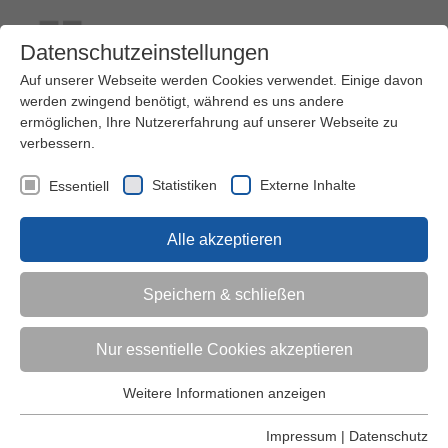
Datenschutzeinstellungen
Auf unserer Webseite werden Cookies verwendet. Einige davon
werden zwingend benötigt, während es uns andere
ermöglichen, Ihre Nutzererfahrung auf unserer Webseite zu
verbessern.
Kontakt
Ihre Meinung ist uns wichtig!
Kursprogramm
Statistiken
Externe Inhalte
Essentiell
Menü
Alle akzeptieren
Kinder (0-6)
Speichern & schließen
Grundschulkinder
Nur essentielle Cookies akzeptieren
Jugendliche
Weitere Informationen anzeigen
Essentiell
Essentielle Cookies werden für grundlegende Funktionen der
Impressum
|
Datenschutz
Erwachsene